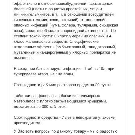
эффективно в отношениивозбудителей паразитарных
болезней (цисты и ооцисты) простейших, яица и
личинкигельминтов, в т. ч. в отношении возбудителей
кишечных гельминтозов, остриций), а также особо
опасных инфекций (чума, холера, туляремия, сибирская
язва); средствообладает спороцидной активностью. По
степени токсичности: 3 класс умерен но опасных и 4
класс малоопасных веществ. Специфические
отдаленные эффекты (эмбриотропный, ганадотропный,
мутагенный и канцерогенный) у хлорных препаратов не
выявлены.
Расход при бакт. и вирус. инфекции - 1таб на 10л, при
туберкулезе 4табл. на 10л воды.
Срок годности рабочих растворов средства 20 суток.
Таблетки расфасованы в банки из полимерных
материалов с плотно закрывающимися крышками,
вместимостью 300 таблеток.
Срок годности средства - 7 лет в невскрытой упаковке
производителя.
У Вас есть вопросы по данному товару - мы с радостью