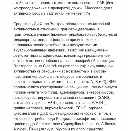
стабилизатор, вспомогательные компоненты - ПАВ (без
контросодержания в препарате) до 4%. Массовая доля
активного хлора в таблетках не менее 44%.
Средство <Ди-Хлор-Экстра> обладает антимикробной
активностью в отношении грамотрицательных и
грамположительных (включая микобактерии туберкулеза)
микроорганизмов, эффективно при инфекциях,
вызванных особо устойчивыми возбудителями
внутрибольничных инфекций, таких как метициллен-
резистентный стафилококк, ванкомицин-резистентный
энтерококк, синегнойная палочка, анаэробной инфекции
(тестировано на Clostridium pasterianum); вирулицидной
активностью (в отношении всех известных вирусов-
патогенов человека в т.ч. вирусов энтеральных и
парентеральных гепатитов (в т.ч. гепатита А, В и С), ВИЧ,
полиомиелита (тестировано на вакцинном штамме вируса
полиомиелита 1-го типа), аденовирусов, энтеровирусов,
ротавирусов, вирусов <атипичной пневмонии> (SARS),
<птичьего> гриппа H5N1, <свиного> гриппа А/H1N1,
гриппа человека, вирусы Коксаки, ЕСНО, герпеса,
цитомегалии и др.); фунгицидной активностью, в т.ч. в
отношении грибов рода Кандида, Трихофитон, плесневых
грибов рода Аспергиллюс (Aspergillus fumigatus, A.flavus,
A.niger), Пенициллиум, Мукор и их спор; средство