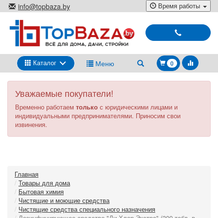
Перейти
Время работы
info@topbaza.by
к
г.Минск, ул. Радиальная, 40,
основному
каб. 707-5
содержанию
Выбирай
и
покупай
Каталог
Меню
0
Уважаемые покупатели!
Временно работаем
только
с юридическими лицами и
индивидуальными предпринимателями. Приносим свои
извинения.
Главная
Товары для дома
Бытовая химия
Чистящие и моющие средства
Чистящие средства специального назначения
Дезинфицирующее средство "Ди-Хлор-Экстра" (300 табл. в