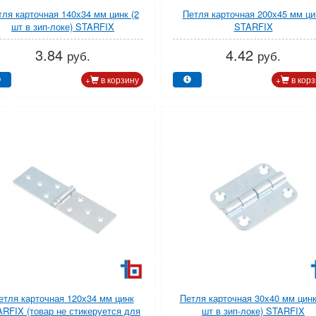
тля карточная 140х34 мм цинк (2
Петля карточная 200х45 мм ци
шт в зип-локе) STARFIX
STARFIX
3.84
4.42
руб.
руб.
+
в корзину
+
в корз
етля карточная 120х34 мм цинк
Петля карточная 30х40 мм цинк
RFIX (товар не стикеруется для
шт в зип-локе) STARFIX