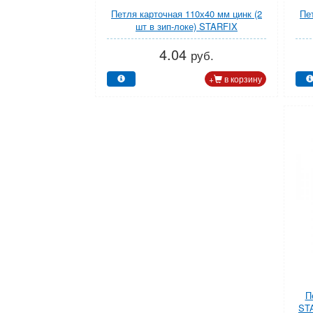
Петля карточная 110х40 мм цинк (2
Пе
шт в зип-локе) STARFIX
4.04
руб.
+
в корзину
П
STA