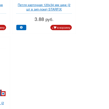
нк
Петля карточная 120х34 мм цинк (2
шт в зип-локе) STARFIX
3.88
руб.
ину
+
в корзину
 (2