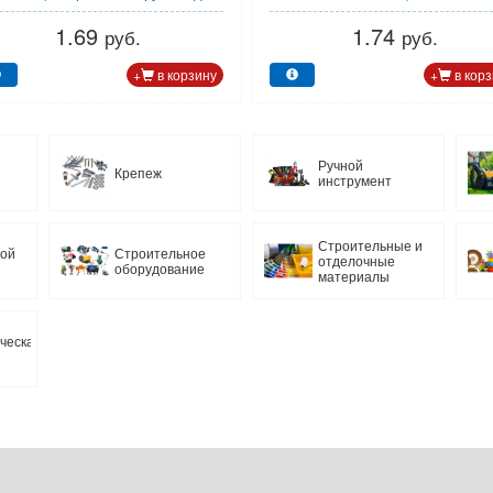
розничной торговли)
1.69
1.74
руб.
руб.
+
в корзину
+
в корз
Ручной
Крепеж
инструмент
Строительные и
ной
Строительное
отделочные
оборудование
материалы
ческая