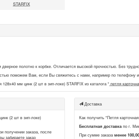
STARFIX
и дверное полотно к корбке. Отличается высокой прочностью. Без трудн
достью поможем Вам, если Вы свяжитесь с нами, например по телефону 
 128х40 мм цинк (2 шт в зип-локе) STARFIX из каталога "
петля карточн
Доставка
инк (2 шт в зип-локе)
Как получить "Петля карточная
Бесплатная доставка
по г. Ми
ри получении заказа, после
При сумме заказа
менее 100,0
вы забираете заказ