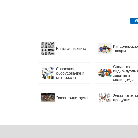
Канцелярские
Бытовая техника
товары
Средства
Сварочное
индивидуаль
оборудование и
защиты и
материалы
спецодежда
Электротехни
Электроинструмент
продукция