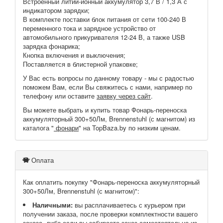
Встроенный литий-ионный аккумулятор 3,7 В / 1,3 А с
индикатором зарядки;
В комплекте поставки блок питания от сети 100-240 В
переменного тока и зарядное устройство от
автомобильного прикуривателя 12-24 В, а также USB
зарядка фонарика;
Кнопка включения и выключения;
Поставляется в блистерной упаковке;
У Вас есть вопросы по данному товару - мы с радостью
поможем Вам, если Вы свяжитесь с нами, например по
телефону или оставите
заявку через сайт
.
Вы можете выбрать и купить товар Фонарь-переноска
аккумуляторный 300+50Лм, Brennenstuhl (с магнитом) из
каталога "
фонари
" на TopBaza.by по низким ценам.
Оплата
Как оплатить покупку "Фонарь-переноска аккумуляторный
300+50Лм, Brennenstuhl (с магнитом)":
Наличными:
вы расплачиваетесь с курьером при
получении заказа, после проверки комплектности вашего
заказа, либо если вы забираете заказ самостоятельно из