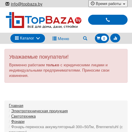
Перейти
Время работы
info@topbaza.by
к
г.Минск, ул. Радиальная, 40,
основному
каб. 707-5
содержанию
Выбирай
и
покупай
Каталог
Меню
0
Уважаемые покупатели!
Временно работаем
только
с юридическими лицами и
индивидуальными предпринимателями. Приносим свои
извинения.
Главная
Электротехническая продукция
Светотехника
Фонари
Фонарь-переноска аккумуляторный 300+50Лм, Brennenstuhl (с
магнитом)