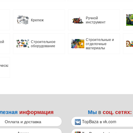
Ручной
Крепеж
инструмент
Строительные и
ной
Строительное
отделочные
оборудование
материалы
ческая
в
лезная
информация
Мы
соц. сетях:
Оплата и доставка
TopBaza в vk.com