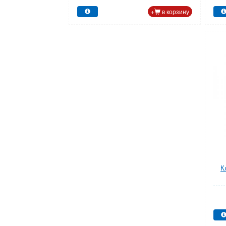
+
в корзину
К