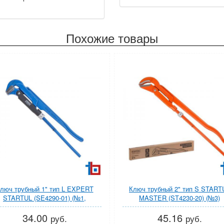
Похожие товары
люч трубный 1" тип L EXPERT
Ключ трубный 2" тип S START
STARTUL (SE4290-01) (№1,
MASTER (ST4230-20) (№3)
цельнокованый)
34.00
45.16
руб.
руб.