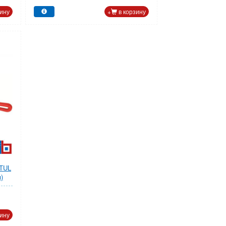
ину
+
в корзину
PTUL
)
ину