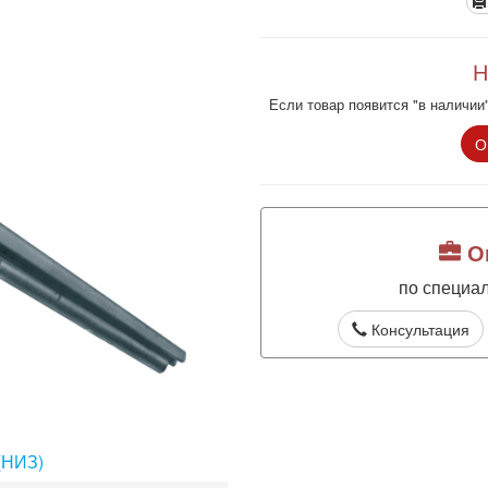
Н
Если товар появится "в наличии"
О
Оп
по специа
Консультация
(НИЗ)