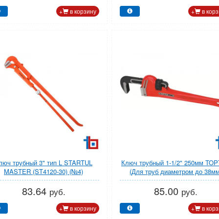
+
в корзину
+
в корз
люч трубный 3" тип L STARTUL
Ключ трубный 1-1/2" 250мм TO
MASTER (ST4120-30) (№4)
(Для труб диаметром до 38мм
83.64
85.00
руб.
руб.
+
в корзину
+
в корз