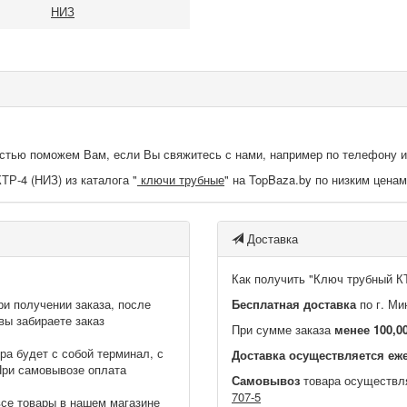
НИЗ
достью поможем Вам, если Вы свяжитесь с нами, например по телефону 
ТР-4 (НИЗ) из каталога "
ключи трубные
" на TopBaza.by по низким ценам
Доставка
Как получить "Ключ трубный КТ
ри получении заказа, после
Бесплатная доставка
по г. Ми
вы забираете заказ
При сумме заказа
менее 100,0
ра будет с собой терминал, с
Доставка осуществляется еже
При самовывозе оплата
Самовывоз
товара осуществл
707-5
се товары в нашем магазине