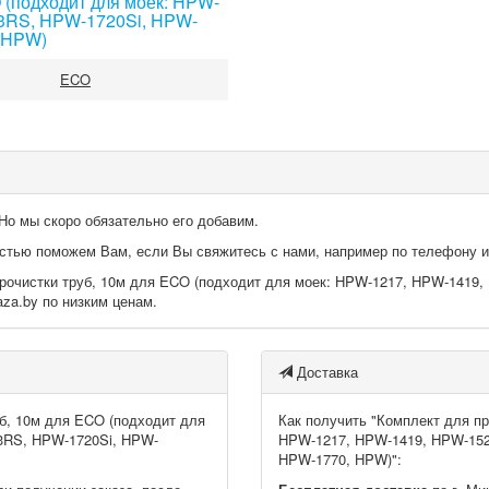
 (подходит для моек: HPW-
3RS, HPW-1720Si, HPW-
 HPW)
ECO
Но мы скоро обязательно его добавим.
достью поможем Вам, если Вы свяжитесь с нами, например по телефону 
прочистки труб, 10м для ECO (подходит для моек: HPW-1217, HPW-141
aza.by по низким ценам.
Доставка
уб, 10м для ECO (подходит для
Как получить "Комплект для пр
3RS, HPW-1720Si, HPW-
HPW-1217, HPW-1419, HPW-15
HPW-1770, HPW)":