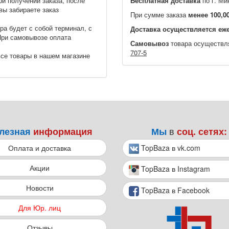
ри получении заказа, после
Бесплатная доставка
по г. Ми
вы забираете заказ
При сумме заказа
менее 100,0
ра будет с собой терминал, с
Доставка осуществляется еже
При самовывозе оплата
Самовывоз
товара осуществл
707-5
се товары в нашем магазине
в
лезная
информация
Мы
соц. сетях:
Оплата и доставка
TopBaza в vk.com
Акции
TopBaza в Instagram
Новости
TopBaza в Facebook
Для Юр. лиц
Отзывы