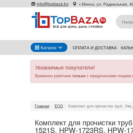
Перейти
info@topbaza.by
г.Минск, ул. Радиальная, 40
к
основному
содержанию
Каталог
ОПЛАТА И ДОСТАВКА
КАЛЬ
Уважаемые покупатели!
Временно работаем
только
с юридическими лицами 
Главная
ECO
Комплект для прочистки труб, 10
Комплект для прочистки тру
1521S, HPW-1723RS, HPW-1