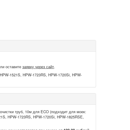
или оставите
заявку через сайт
.
9, HPW-1521S, HPW-1723RS, HPW-1720Si, HPW-
очистки труб, 10м для ECO (подходит для моек:
21S, HPW-1723RS, HPW-1720Si, HPW-1825RSE,