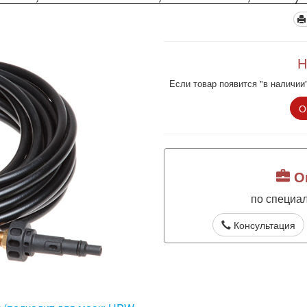
Н
Если товар появится "в наличии"
О
Оп
по специа
Консультация