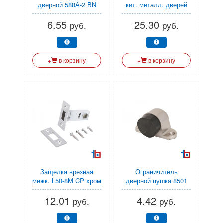
дверной 588А-2 BN
кит. металл. дверей
черный СТАНДАРТ
РН-СТ222-R универс.
6.55
25.30
(УЗК)
правая СТАНДАРТ
руб.
руб.
(УЗК)
+
в корзину
+
в корзину
Защелка врезная
Ограничитель
межк. L50-8M CP хром
дверной пушка 8501
магн. АЛЛЮР (УЗК)
SN мат.никель
12.01
4.42
СТАНДАРТ (УЗК)
руб.
руб.