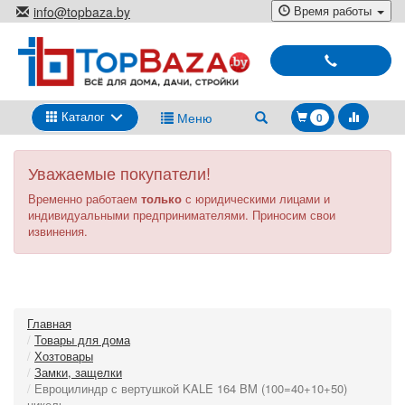
Перейти
Время работы
info@topbaza.by
к
г.Минск, ул. Радиальная, 40,
основному
каб. 707-5
содержанию
Выбирай
и
покупай
Каталог
Меню
0
Уважаемые покупатели!
Временно работаем
только
с юридическими лицами и
индивидуальными предпринимателями. Приносим свои
извинения.
Главная
Товары для дома
Хозтовары
Замки, защелки
Евроцилиндр с вертушкой KALE 164 BM (100=40+10+50)
никель