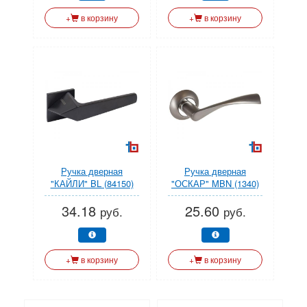
+
в корзину
+
в корзину
Ручка дверная
Ручка дверная
"КАЙЛИ" BL (84150)
"ОСКАР" MBN (1340)
мат.черный АЛЛЮР
графит АЛЛЮР (УЗК)
34.18
25.60
(УЗК)
руб.
руб.
+
в корзину
+
в корзину