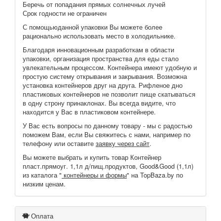
Беречь от попадания прямых солнечных лучей
Срок годности не ограничен
С помощьюданной упаковки Вы можете более
рационально использовать место в холодильнике.
Благодаря инновационным разработкам в области
упаковки, организация пространства для еды стало
увлекательным процессом. Контейнера имеют удобную и
простую систему открывания и закрывания. Возможна
установка контейнеров друг на друга. Рифленое дно
пластиковых контейнеров не позволит пище скатываться
в одну строну принаклонах. Вы всегда видите, что
находится у Вас в пластиковом контейнере.
У Вас есть вопросы по данному товару - мы с радостью
поможем Вам, если Вы свяжитесь с нами, например по
телефону или оставите
заявку через сайт
.
Вы можете выбрать и купить товар Контейнер
пласт.прямоуг. 1,1л д/пищ.продуктов, Good&Good (1,1л)
из каталога "
контейнеры и формы
" на TopBaza.by по
низким ценам.
Оплата