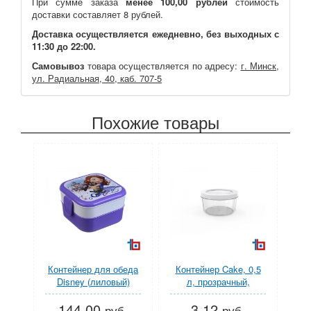
При сумме заказа
менее 100,00 рублей
стоимость
доставки составляет 8 рублей.
Доставка осуществляется ежедневно, без выходных с
11:30 до 22:00.
Самовывоз
товара осуществляется по адресу:
г. Минск,
ул. Радиальная, 40, каб. 707-5
Похожие товары
Контейнер для обеда
Контейнер Cake, 0,5
Disney (лиловый)
л, прозрачный,
(IDEA) (М1232-Д)
BEROSSI (Изделие из
144.00
3.12
пластмассы. Литраж
руб.
руб.