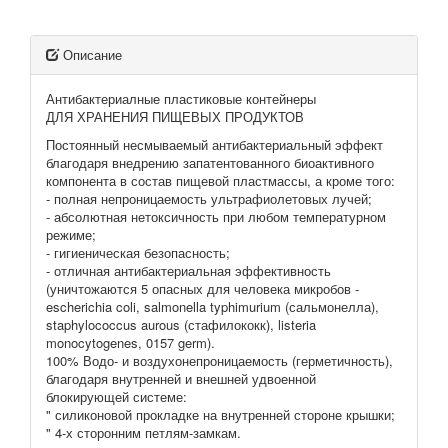
Описание
Антибактериалные пластиковые контейнеры
ДЛЯ ХРАНЕНИЯ ПИЩЕВЫХ ПРОДУКТОВ
Постоянный несмываемый антибактериальный эффект
благодаря внедрению запатентованного биоактивного
компонента в состав пищевой пластмассы, а кроме того:
- полная непроницаемость ультрафиолетовых лучей;
- абсолютная нетоксичность при любом температурном
режиме;
- гигиеническая безопасность;
- отличная антибактериальная эффективность
(уничтожаются 5 опасных для человека микробов -
escherichia coli, salmonella typhimurium (сальмонелла),
staphylococcus aurous (стафилококк), listeria
monocytogenes, 0157 germ).
100% Водо- и воздухонепроницаемость (герметичность),
благодаря внутренней и внешней удвоенной
блокирующей системе:
" силиконовой прокладке на внутренней стороне крышки;
" 4-х сторонним петлям-замкам.