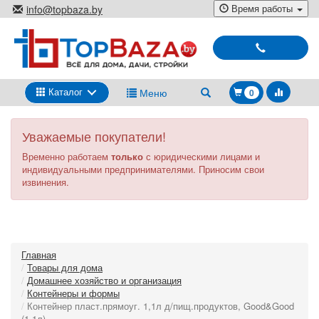
Перейти
Время работы
info@topbaza.by
к
г.Минск, ул. Радиальная, 40,
основному
каб. 707-5
содержанию
Выбирай
и
покупай
Каталог
Меню
0
Уважаемые покупатели!
Временно работаем
только
с юридическими лицами и
индивидуальными предпринимателями. Приносим свои
извинения.
Главная
Товары для дома
Домашнее хозяйство и организация
Контейнеры и формы
Контейнер пласт.прямоуг. 1,1л д/пищ.продуктов, Good&Good
(1,1л)