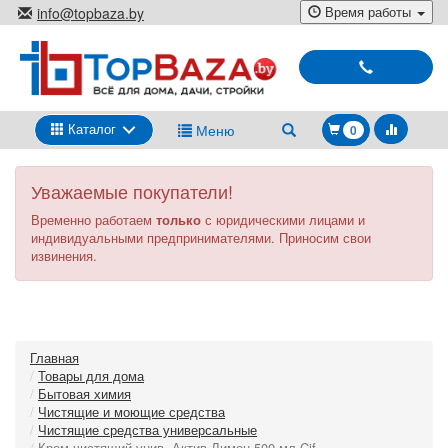
Перейти
Время работы
info@topbaza.by
к
г.Минск, ул. Радиальная, 40,
основному
каб. 707-5
содержанию
Выбирай
и
покупай
Каталог
Меню
0
Уважаемые покупатели!
Временно работаем
только
с юридическими лицами и
индивидуальными предпринимателями. Приносим свои
извинения.
Главная
Товары для дома
Бытовая химия
Чистящие и моющие средства
Чистящие средства универсальные
Крем чистящий унив. Актив Лимон 500 мл Cif