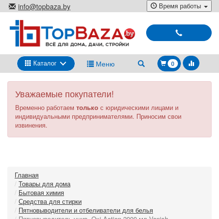
Перейти
Время работы
info@topbaza.by
к
г.Минск, ул. Радиальная, 40,
основному
каб. 707-5
содержанию
Выбирай
и
покупай
Каталог
Меню
0
Уважаемые покупатели!
Временно работаем
только
с юридическими лицами и
индивидуальными предпринимателями. Приносим свои
извинения.
Главная
Товары для дома
Бытовая химия
Средства для стирки
Пятновыводители и отбеливатели для белья
Пятновыводитель унив. Oxi Action 2000 мл Vanish