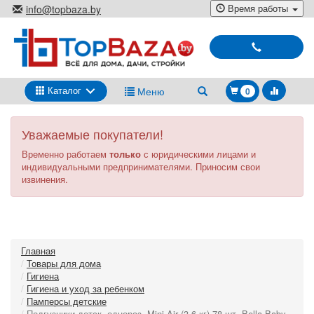
Перейти
Время работы
info@topbaza.by
к
г.Минск, ул. Радиальная, 40,
основному
каб. 707-5
содержанию
Выбирай
и
покупай
Каталог
Меню
0
Уважаемые покупатели!
Временно работаем
только
с юридическими лицами и
индивидуальными предпринимателями. Приносим свои
извинения.
Главная
Товары для дома
Гигиена
Гигиена и уход за ребенком
Памперсы детские
Подгузники детск. однораз. Mini Air (3-6 кг) 78 шт. Bella Baby