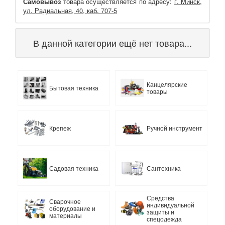
Самовывоз
товара осуществляется по адресу:
г. Минск,
ул. Радиальная, 40, каб. 707-5
В данной категории ещё нет товара...
Канцелярские
Бытовая техника
товары
Крепеж
Ручной инструмент
Садовая техника
Сантехника
Средства
Сварочное
индивидуальной
оборудование и
защиты и
материалы
спецодежда