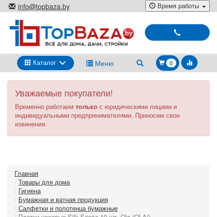
Перейти
Время работы
info@topbaza.by
к
г.Минск, ул. Радиальная, 40,
основному
каб. 707-5
содержанию
Выбирай
и
покупай
Каталог
Меню
0
Уважаемые покупатели!
Временно работаем
только
с юридическими лицами и
индивидуальными предпринимателями. Приносим свои
извинения.
Главная
Товары для дома
Гигиена
Бумажная и ватная продукция
Салфетки и полотенца бумажные
Платки носовые Silk Sense 10 шт. Ola (OLA!)