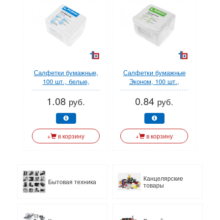
Салфетки бумажные,
Салфетки бумажные
100 шт., белые,
Эконом, 100 шт.,
PERFECTO LINEA
белые, PERFECTO
1.08
0.84
LINEA
руб.
руб.
+
в корзину
+
в корзину
Канцелярские
Бытовая техника
товары