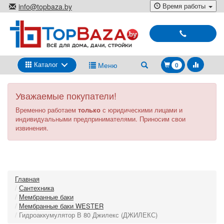
Перейти
Время работы
info@topbaza.by
к
г.Минск, ул. Радиальная, 40,
основному
каб. 707-5
содержанию
Выбирай
и
покупай
Каталог
Меню
0
Уважаемые покупатели!
Временно работаем
только
с юридическими лицами и
индивидуальными предпринимателями. Приносим свои
извинения.
Главная
Сантехника
Мембранные баки
Мембранные баки WESTER
Гидроаккумулятор В 80 Джилекс (ДЖИЛЕКС)