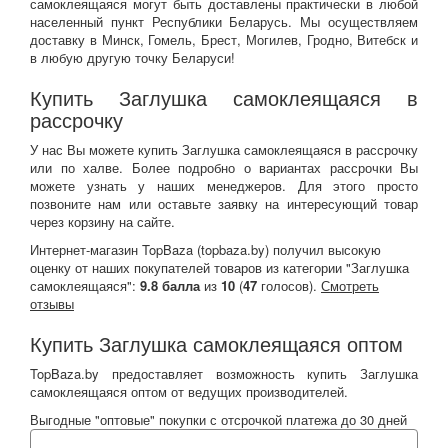
самоклеящаяся могут быть доставлены практически в любой
населенный пункт Республики Беларусь. Мы осуществляем
доставку в Минск, Гомель, Брест, Могилев, Гродно, Витебск и
в любую другую точку Беларуси!
Купить Заглушка самоклеящаяся в
рассрочку
У нас Вы можете купить Заглушка самоклеящаяся в рассрочку
или по халве. Более подробно о вариантах рассрочки Вы
можете узнать у наших менеджеров. Для этого просто
позвоните нам или оставьте заявку на интересующий товар
через корзину на сайте.
Интернет-магазин TopBaza (
topbaza.by
) получил
высокую
оценку от наших покупателей товаров из категории "Заглушка
самоклеящаяся":
9.8
балла
из
10
(
47
голосов).
Смотреть
отзывы
Купить Заглушка самоклеящаяся оптом
TopBaza.by предоставляет возможность купить Заглушка
самоклеящаяся оптом от ведущих производителей.
Выгодные "оптовые" покупки с отсрочкой платежа до 30 дней