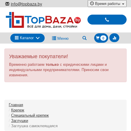
Перейти
Время работы
info@topbaza.by
к
г.Минск, ул. Радиальная, 40,
основному
каб. 707-5
содержанию
Выбирай
и
покупай
Каталог
Меню
0
Уважаемые покупатели!
Временно работаем
только
с юридическими лицами и
индивидуальными предпринимателями. Приносим свои
извинения.
Главная
Крепеж
Специальный крепеж
Заглушки
Заглушка самоклеящаяся