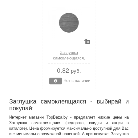
Заглушка
самоклеющаяся,
декоративная 14 мм
0.82
античный зеленый (50
руб.
шт/лист) STARFIX
(0281)
Нет в наличии
Заглушка самоклеящаяся - выбирай и
покупай:
Интернет магазин TopBaza.by - предлагает низкие цены на
Заглушка самоклеящаяся (недорого, скидки и акции в
каталоге). Цена формируется максимально доступной для Вас
и с минимально возможной наценкой. А при покупке, Заглушка