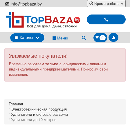
Перейти
Время работы
info@topbaza.by
к
г.Минск, ул. Радиальная, 40,
основному
каб. 707-5
содержанию
Выбирай
и
покупай
Каталог
Меню
0
Уважаемые покупатели!
Временно работаем
только
с юридическими лицами и
индивидуальными предпринимателями. Приносим свои
извинения.
Главная
Электротехническая продукция
Удлинители и силовые разъемы
Удлинители до 10 метров