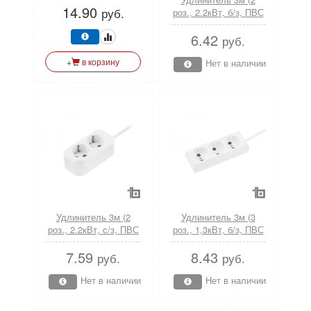
14.90
(ЮПИТЕР)
руб.
роз., 2.2кВт, б/з, ПВС
2х0,75) Пересвет
6.42
(ЮПИТЕР)
руб.
+
в корзину
Нет в наличии
Удлинитель 3м (2
Удлинитель 3м (3
роз., 2.2кВт, с/з, ПВС
роз., 1,3кВт, б/з, ПВС
3х0,75) Пересвет
2х0,75) У6-004 Юпитер
7.59
8.43
(ЮПИТЕР)
(ЮПИТЕР)
руб.
руб.
Нет в наличии
Нет в наличии