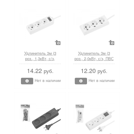
Удлинитель 3м (3
Удлинитель 3м (3
роз., 1,3кВт, с/з,
роз., 2,0кВт, с/з, ПВС
выкл., ПВС 3х0,75)
3х1) У10-004 Юпитер
14.22
12.20
У6-020 Юпитер
(ЮПИТЕР)
руб.
руб.
(ЮПИТЕР)
Нет в наличии
Нет в наличии