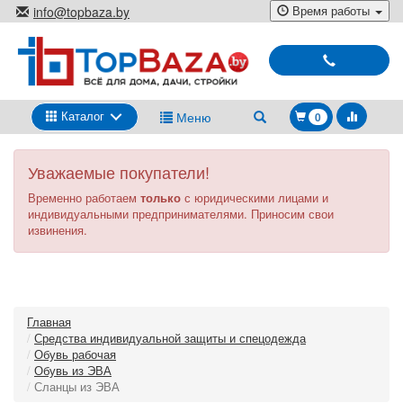
Перейти
Время работы
info@topbaza.by
к
г.Минск, ул. Радиальная, 40,
основному
каб. 707-5
содержанию
Выбирай
и
покупай
Каталог
Меню
0
Уважаемые покупатели!
Временно работаем
только
с юридическими лицами и
индивидуальными предпринимателями. Приносим свои
извинения.
Главная
Средства индивидуальной защиты и спецодежда
Обувь рабочая
Обувь из ЭВА
Сланцы из ЭВА