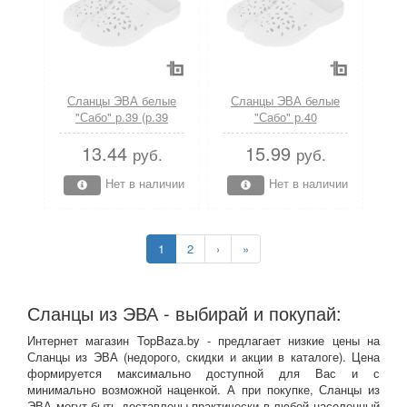
Сланцы ЭВА белые
Сланцы ЭВА белые
"Сабо" р.39 (р.39
"Сабо" р.40
белые) (Эра-Профи)
(ОТГРУЗКА ТОЛЬКО
13.44
15.99
ПО ЭЛЕКТРОННЫМ
руб.
руб.
НАКЛАДНЫМ! р.40
белые) (Эра-Профи)
Нет в наличии
Нет в наличии
1
2
›
»
Сланцы из ЭВА - выбирай и покупай:
Интернет магазин TopBaza.by - предлагает низкие цены на
Сланцы из ЭВА (недорого, скидки и акции в каталоге). Цена
формируется максимально доступной для Вас и с
минимально возможной наценкой. А при покупке, Сланцы из
ЭВА могут быть доставлены практически в любой населенный