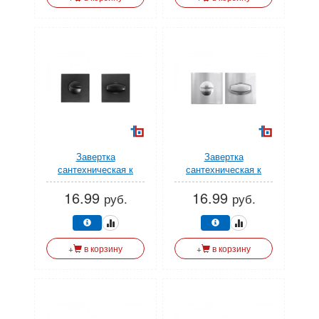
Завертка
Завертка
сантехническая к
сантехническая к
ручкам АЛЛЮР АРТ
ручкам АЛЛЮР АРТ
16.99
16.99
BK-S2 BL(61150)
BK-S2 CP(6120) хром
руб.
руб.
матовый черный (УЗК)
(УЗК)
+
в корзину
+
в корзину