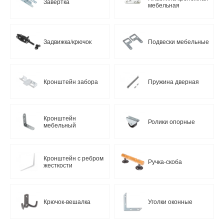
Завёртка
мебельная
Задвижка/крючок
Подвески мебельные
Кронштейн забора
Пружина дверная
Кронштейн
Ролики опорные
мебельный
Кронштейн с ребром
Ручка-скоба
жесткости
Крючок-вешалка
Уголки оконные