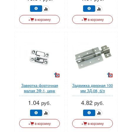
матовый белый (УЗК)
+
в корзину
+
в корзину
Завертка форточная
Задвижка дверная 100
малая ЗФ-1, цинк
мм ЗД-08, б/п
STARFIX
STARFIX
1.04
4.82
руб.
руб.
+
в корзину
+
в корзину