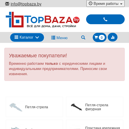
Перейти
Время работы
info@topbaza.by
к
г.Минск, ул. Радиальная, 40,
основному
каб. 707-5
содержанию
Выбирай
и
покупай
Каталог
Меню
0
Уважаемые покупатели!
Временно работаем
только
с юридическими лицами и
индивидуальными предпринимателями. Приносим свои
извинения.
Петля-стрела
Петля-стрела
фигурная
Пластина крепежная