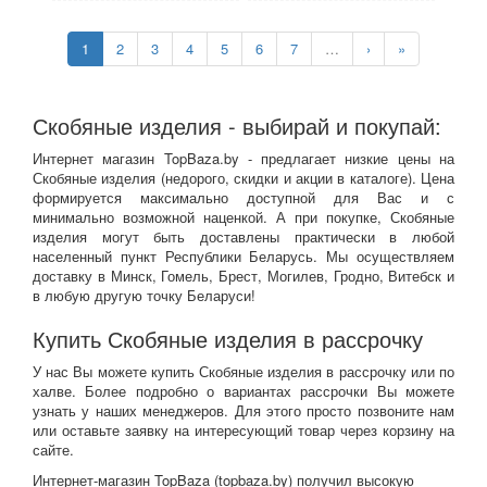
1
2
3
4
5
6
7
…
›
»
Скобяные изделия - выбирай и покупай:
Интернет магазин TopBaza.by - предлагает низкие цены на
Скобяные изделия (недорого, скидки и акции в каталоге). Цена
формируется максимально доступной для Вас и с
минимально возможной наценкой. А при покупке, Скобяные
изделия могут быть доставлены практически в любой
населенный пункт Республики Беларусь. Мы осуществляем
доставку в Минск, Гомель, Брест, Могилев, Гродно, Витебск и
в любую другую точку Беларуси!
Купить Скобяные изделия в рассрочку
У нас Вы можете купить Скобяные изделия в рассрочку или по
халве. Более подробно о вариантах рассрочки Вы можете
узнать у наших менеджеров. Для этого просто позвоните нам
или оставьте заявку на интересующий товар через корзину на
сайте.
Интернет-магазин TopBaza (
topbaza.by
) получил
высокую