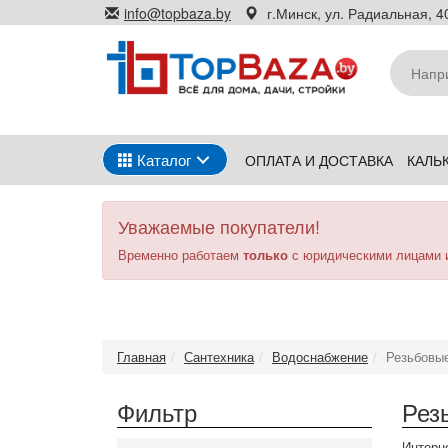
Перейти
info@topbaza.by
г.Минск, ул. Радиальная, 40
к
основному
содержанию
Каталог
ОПЛАТА И ДОСТАВКА
КАЛЬ
Уважаемые покупатели!
Временно работаем
только
с юридическими лицами 
Главная
Сантехника
Водоснабжение
Резьбовые
Фильтр
Рез
Интерне