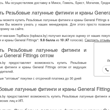
сь. Мы осуществляем доставку в Минск, Гомель, Брест, Могилев, Гродн
ть Резьбовые латунные фитинги и краны General 
ы можете купить Резьбовые латунные фитинги и краны General Fittings в
чки Вы можете узнать у наших менеджеров. Для этого просто позвони
орзину на сайте.
ет-магазин TopBaza (
topbaza.by
) получил
высокую оценку от наших покуп
 и краны General Fittings":
9.8
балла
из
10
(
47
голосов).
Смотреть отзыв
ть Резьбовые латунные фитинги и
ы General Fittings оптом
п
a.by предоставляет возможность купить Резьбовые
ые фитинги и краны General Fittings оптом от ведущих
одителей.
ые "оптовые" покупки с отсрочкой платежа до 30 дней
бовые латунные фитинги и краны General Fitting
a.by предоставляет возможность купить Резьбовые латунные фитинги и 
еских лиц и ИП.