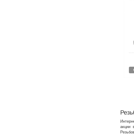
Резь
Интерне
акции 
Резьбо