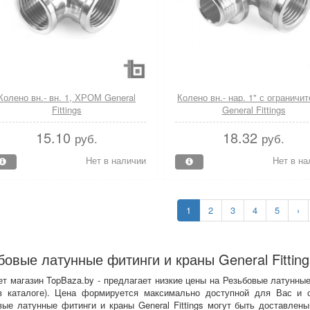
Колено вн.- вн. 1, ХРОМ General
Колено вн.- нар. 1" с ограничи
Fittings
General Fittings
15.10
18.32
руб.
руб.
Нет в наличии
Нет в на
1
2
3
4
5
›
бовые латунные фитинги и краны General Fitting
т магазин TopBaza.by - предлагает низкие цены на Резьбовые латунные ф
в каталоге). Цена формируется максимально доступной для Вас и 
вые латунные фитинги и краны General Fittings могут быть доставлен