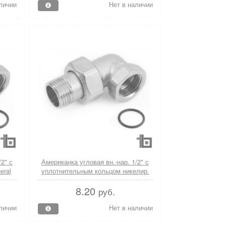
личии
Нет в наличии
2" с
Американка угловая вн.-нар. 1/2" с
eral
уплотнительным кольцом никелир.
General Fittings
8.20
руб.
личии
Нет в наличии