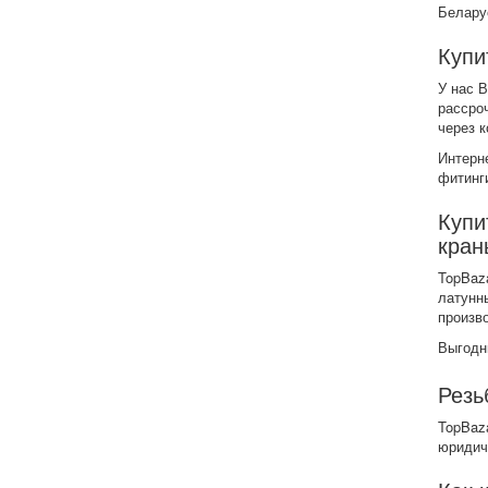
Белару
Купи
У нас В
рассро
через к
Интерн
фитинги
Купи
кран
TopBaz
латунн
произв
Выгодн
Резь
TopBaz
юридич