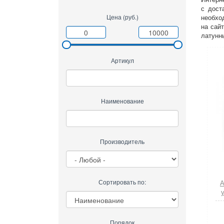
с дост
Цена (руб.)
необход
на сай
латунны
Артикул
Наименование
Производитель
Сортировать по:
А
Порядок