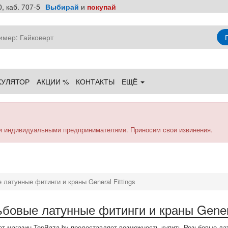
, каб. 707-5
Выбирай
и
покупай
КУЛЯТОР
АКЦИИ %
КОНТАКТЫ
ЕЩЁ
и индивидуальными предпринимателями. Приносим свои извинения.
 латунные фитинги и краны General Fittings
ьбовые латунные фитинги и краны Genera
т магазин TopBaza.by предоставляет возможность купить Резьбовые лату