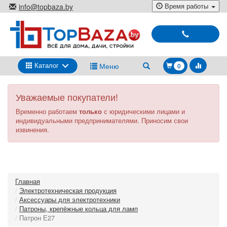
Перейти
Время работы
info@topbaza.by
к
г.Минск, ул. Радиальная, 40,
основному
каб. 707-5
содержанию
Выбирай
и
покупай
Каталог
Меню
0
Уважаемые покупатели!
Временно работаем
только
с юридическими лицами и
индивидуальными предпринимателями. Приносим свои
извинения.
Главная
Электротехническая продукция
Аксессуары для электротехники
Патроны, крепёжные кольца для ламп
Патрон Е27