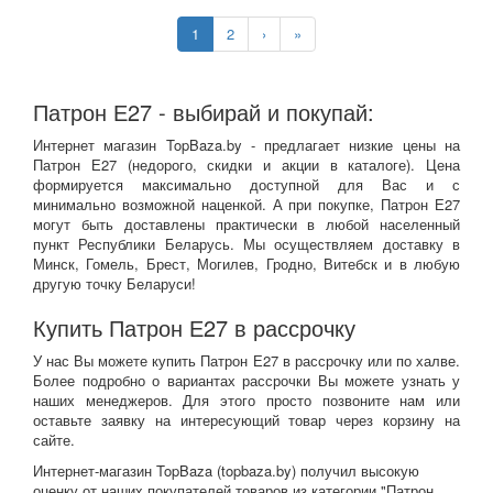
1
2
›
»
Патрон Е27 - выбирай и покупай:
Интернет магазин TopBaza.by - предлагает низкие цены на
Патрон Е27 (недорого, скидки и акции в каталоге). Цена
формируется максимально доступной для Вас и с
минимально возможной наценкой. А при покупке, Патрон Е27
могут быть доставлены практически в любой населенный
пункт Республики Беларусь. Мы осуществляем доставку в
Минск, Гомель, Брест, Могилев, Гродно, Витебск и в любую
другую точку Беларуси!
Купить Патрон Е27 в рассрочку
У нас Вы можете купить Патрон Е27 в рассрочку или по халве.
Более подробно о вариантах рассрочки Вы можете узнать у
наших менеджеров. Для этого просто позвоните нам или
оставьте заявку на интересующий товар через корзину на
сайте.
Интернет-магазин TopBaza (
topbaza.by
) получил
высокую
оценку от наших покупателей товаров из категории "Патрон