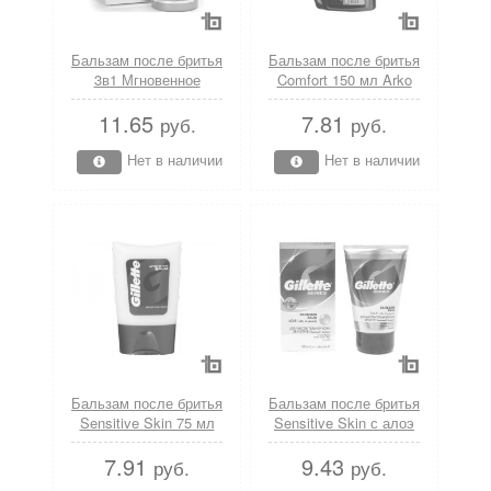
Бальзам после бритья
Бальзам после бритья
3в1 Мгновенное
Comfort 150 мл Arko
увлажнение SPF+15
11.65
7.81
50 мл Gillette
руб.
руб.
Нет в наличии
Нет в наличии
Бальзам после бритья
Бальзам после бритья
Sensitive Skin 75 мл
Sensitive Skin с алоэ
Gillette
вера 100 мл Gillette
7.91
9.43
руб.
руб.