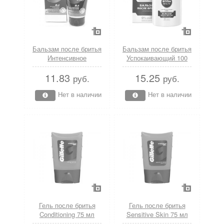
Бальзам после бритья
Бальзам после бритья
Интенсивное
Успокаивающий 100
охлаждение 100 мл
мл Nivea
11.83
15.25
Gillette
руб.
руб.
Нет в наличии
Нет в наличии
Гель после бритья
Гель после бритья
Conditioning 75 мл
Sensitive Skin 75 мл
Gillette
Gillette