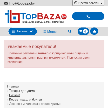
Перейти
Время работы
info@topbaza.by
к
г.Минск, ул. Радиальная, 40,
основному
каб. 707-5
содержанию
Выбирай
и
покупай
Каталог
Меню
0
Уважаемые покупатели!
Временно работаем
только
с юридическими лицами и
индивидуальными предпринимателями. Приносим свои
извинения.
Главная
Товары для дома
Гигиена
Косметика для бритья
Лосьоны и бальзамы после бритья