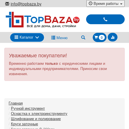
Перейти
Время работы
info@topbaza.by
к
г.Минск, ул. Радиальная, 40,
основному
каб. 707-5
содержанию
Выбирай
и
покупай
Каталог
Меню
0
Уважаемые покупатели!
Временно работаем
только
с юридическими лицами и
индивидуальными предпринимателями. Приносим свои
извинения.
Главная
Ручной инструмент
Оснастка к электроинструменту
Шлифование и полирование
Круги заточные
Круги заточные Ф 200мм