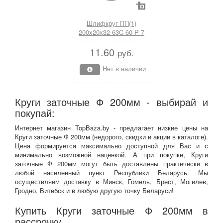
Шлифкруг ПП(1)
200х20х32 63C 60 P 7
V 35 (200 20 32 63С 60
11.60
P 7 V 35)
руб.
(LUGAABRASIV)
Нет в наличии
Круги заточные Ф 200мм - выбирай и
покупай:
Интернет магазин TopBaza.by - предлагает низкие цены на
Круги заточные Ф 200мм (недорого, скидки и акции в каталоге).
Цена формируется максимально доступной для Вас и с
минимально возможной наценкой. А при покупке, Круги
заточные Ф 200мм могут быть доставлены практически в
любой населенный пункт Республики Беларусь. Мы
осуществляем доставку в Минск, Гомель, Брест, Могилев,
Гродно, Витебск и в любую другую точку Беларуси!
Купить Круги заточные Ф 200мм в
рассрочку