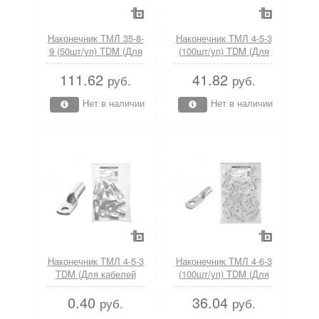
Наконечник ТМЛ 35-8-
Наконечник ТМЛ 4-5-3
9 (50шт/уп) TDM (Для
(100шт/уп) TDM (Для
кабелей напряжением
кабелей напряжением
111.62
41.82
до 35 кВ; по ГОСТ
до 35 кВ; по ГОСТ
руб.
руб.
7386-80)
7386-80)
Нет в наличии
Нет в наличии
Наконечник ТМЛ 4-5-3
Наконечник ТМЛ 4-6-3
TDM (Для кабелей
(100шт/уп) TDM (Для
напряжением до 35
кабелей напряжением
0.40
36.04
кВ; по ГОСТ 7386-80)
до 35 кВ; по ГОСТ
руб.
руб.
7386-80)