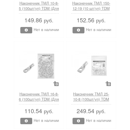
Наконечник ТМЛ 10-8-
Наконечник ТМЛ 150-
5 (100шт/уп) TDM (Для
12-19 (10 шт/уп) TDM
кабелей напряжением
(Для кабелей
149.86
152.56
до 35 кВ; по ГОСТ
напряжением до 35
руб.
руб.
7386-80)
кВ; по ГОСТ 7386-80)
Нет в наличии
Нет в наличии
Наконечник ТМЛ 16-8-
Наконечник ТМЛ 25-
6 (100шт/уп) TDM (Для
10-8 (100шт/уп) TDM
кабелей напряжением
(Для кабелей
110.54
249.54
до 35 кВ; по ГОСТ
напряжением до 35
руб.
руб.
7386-80)
кВ; по ГОСТ 7386-80)
Нет в наличии
Нет в наличии