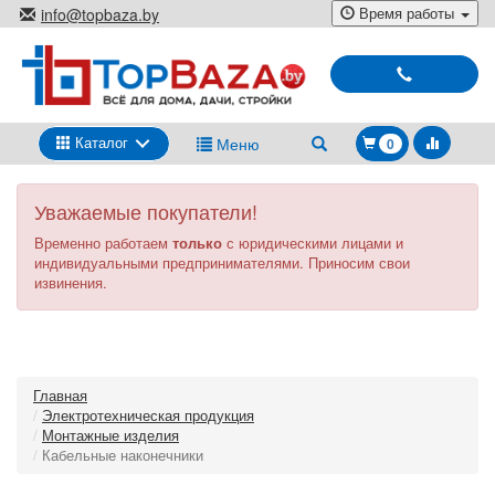
Перейти
Время работы
info@topbaza.by
к
г.Минск, ул. Радиальная, 40,
основному
каб. 707-5
содержанию
Выбирай
и
покупай
Каталог
Меню
0
Уважаемые покупатели!
Временно работаем
только
с юридическими лицами и
индивидуальными предпринимателями. Приносим свои
извинения.
Главная
Электротехническая продукция
Монтажные изделия
Кабельные наконечники