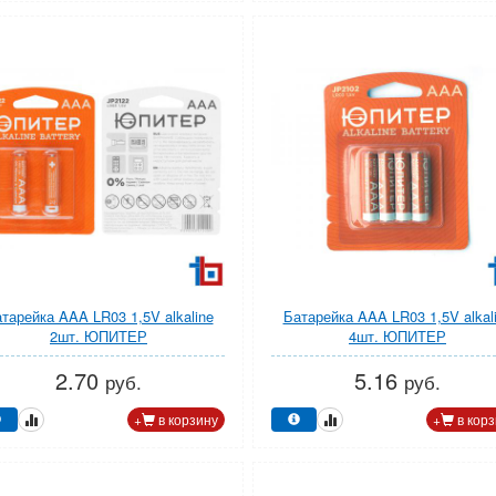
тарейка AAA LR03 1,5V alkaline
Батарейка AAA LR03 1,5V alkal
2шт. ЮПИТЕР
4шт. ЮПИТЕР
2.70
5.16
руб.
руб.
+
в корзину
+
в корз