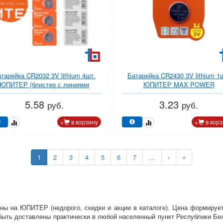
тарейка CR2032 3V lithium 4шт.
Батарейка CR2430 3V lithium 1
ЮПИТЕР (блистер с линиями
ЮПИТЕР MAX POWER
отрыва)
5.58
3.23
руб.
руб.
+
в корзину
+
в корз
1
2
3
4
5
6
7
…
›
»
цены на ЮПИТЕР (недорого, скидки и акции в каталоге). Цена формиру
быть доставлены практически в любой населенный пункт Республики Бе