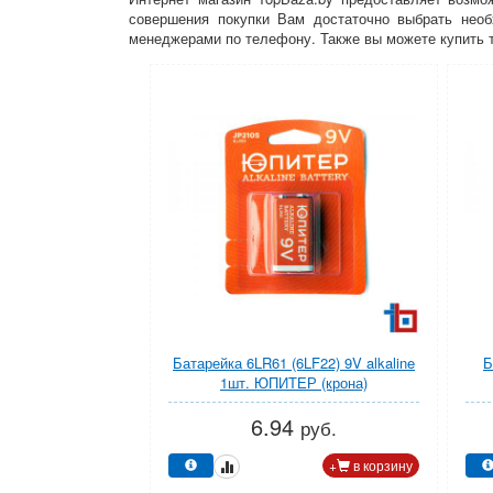
совершения покупки Вам достаточно выбрать необ
менеджерами по телефону. Также вы можете купить т
Батарейка 6LR61 (6LF22) 9V alkaline
Б
1шт. ЮПИТЕР (крона)
6.94
руб.
+
в корзину