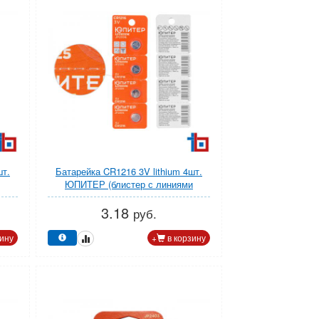
шт.
Батарейка CR1216 3V lithium 4шт.
ЮПИТЕР (блистер с линиями
отрыва)
3.18
руб.
ину
+
в корзину