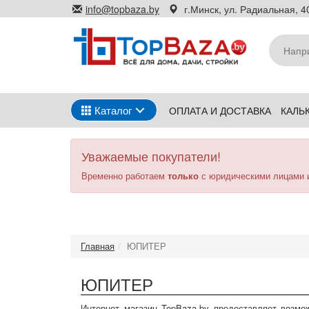
Перейти
info@topbaza.by
г.Минск, ул. Радиальная, 40
к
основному
содержанию
Каталог
ОПЛАТА И ДОСТАВКА
КАЛЬ
Уважаемые покупатели!
Временно работаем
только
с юридическими лицами 
Главная
ЮПИТЕР
ЮПИТЕР
Интернет магазин TopBaza.by предоставляет возмо