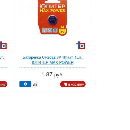
шт.
Батарейка CR2032 3V lithium 1шт.
ЮПИТЕР MAX POWER
1.87
руб.
ину
+
в корзину