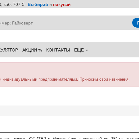
, каб. 707-5
Выбирай
и
покупай
КУЛЯТОР
АКЦИИ %
КОНТАКТЫ
ЕЩЁ
и индивидуальными предпринимателями. Приносим свои извинения.
жность купить ЮПИТЕР в Минске (или с доставкой по РБ) на выгодн