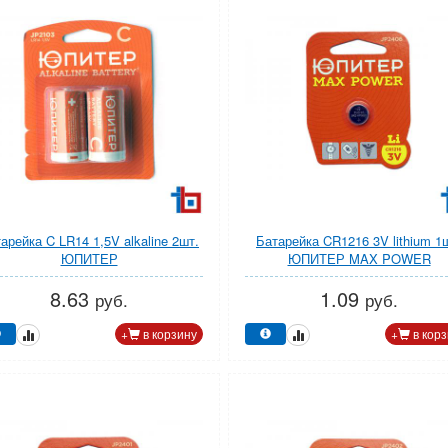
арейка C LR14 1,5V alkaline 2шт.
Батарейка CR1216 3V lithium 1
ЮПИТЕР
ЮПИТЕР MAX POWER
8.63
1.09
руб.
руб.
+
в корзину
+
в корз