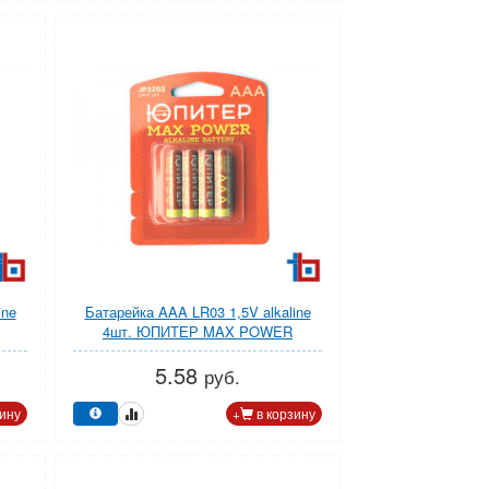
ine
Батарейка AAA LR03 1,5V alkaline
4шт. ЮПИТЕР MAX POWER
5.58
руб.
ину
+
в корзину