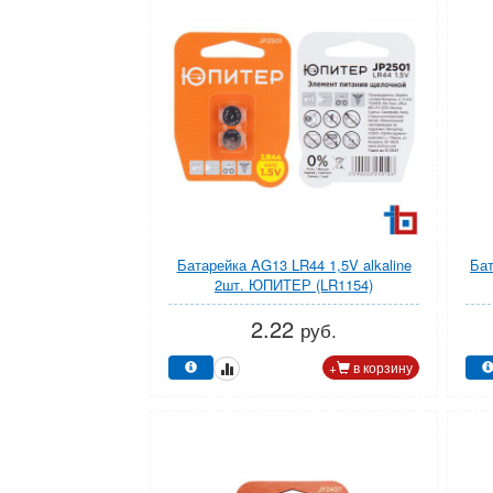
Батарейка AG13 LR44 1,5V alkaline
Бат
2шт. ЮПИТЕР (LR1154)
2.22
руб.
+
в корзину