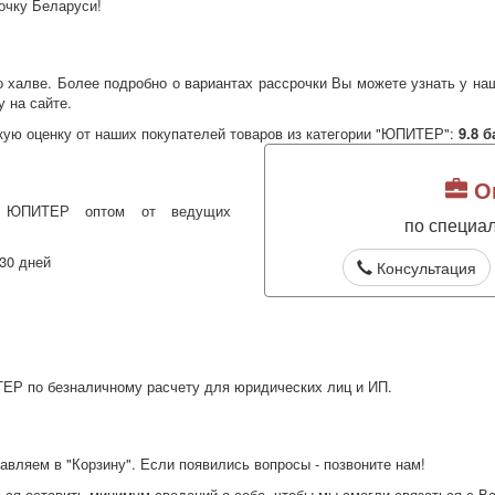
очку Беларуси!
 халве. Более подробно о вариантах рассрочки Вы можете узнать у наш
у на сайте.
кую оценку от наших покупателей товаров из категории "ЮПИТЕР":
9.8
б
Оп
ть ЮПИТЕР оптом от ведущих
по специа
30 дней
Консультация
ЕР по безналичному расчету для юридических лиц и ИП.
вляем в "Корзину". Если появились вопросы - позвоните нам!
ься оставить минимум сведений о себе, чтобы мы смогли связаться с В