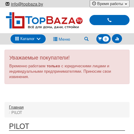
Перейти
Время работы
info@topbaza.by
к
г.Минск, ул. Радиальная, 40,
основному
каб. 707-5
содержанию
Выбирай
и
покупай
Каталог
Меню
0
Уважаемые покупатели!
Временно работаем
только
с юридическими лицами и
индивидуальными предпринимателями. Приносим свои
извинения.
Главная
PILOT
PILOT