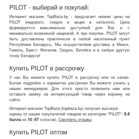
PILOT - выбирай и покупай:
Интернет магазин TopBaza.by - предлагает низкие цены на
PILOT (недорого, скидки и акции в каталоге). Цена
формируется максимально доступной для Вас и с
минимально возможной наценкой. А при покупке, PILOT могут
быть доставлены практически в любой населенный пункт
Республики Беларусь. Мы осуществляем доставку в Минск,
Гомель, Брест, Могилев, Гродно, Витебск и в любую другую
точку Беларуси!
Купить PILOT в рассрочку
У нас Вы можете купить PILOT в рассрочку или по халве.
Более подробно о вариантах рассрочки Вы можете узнать у
наших менеджеров. Для этого просто позвоните нам или
оставьте заявку на интересующий товар через корзину на
сайте.
Интернет-магазин TopBaza (
topbaza.by
) получил
высокую
оценку от наших покупателей товаров из категории "PILOT":
9.8
балла
из
10
(
47
голосов).
Смотреть отзывы
Купить PILOT оптом