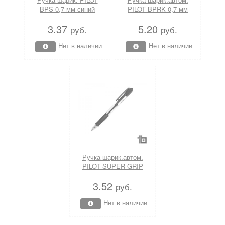
BPS 0,7 мм синий
PILOT BPRK 0,7 мм
резин.грип
синий прорез. корпус
3.37
5.20
синий
руб.
руб.
Нет в наличии
Нет в наличии
Ручка шарик.автом.
PILOT SUPER GRIP
0,7 мм синий
3.52
резин.грип
руб.
Нет в наличии