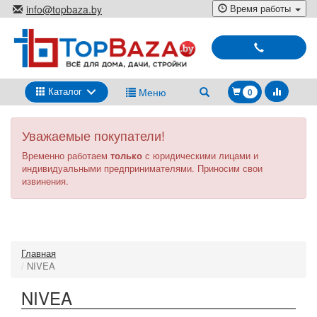
Перейти
Время работы
info@topbaza.by
к
г.Минск, ул. Радиальная, 40,
основному
каб. 707-5
содержанию
Выбирай
и
покупай
Каталог
Меню
0
Уважаемые покупатели!
Временно работаем
только
с юридическими лицами и
индивидуальными предпринимателями. Приносим свои
извинения.
Главная
NIVEA
NIVEA