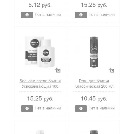
5.12
15.25
Nivea
руб.
руб.
Нет в наличии
Нет в наличии
Бальзам после бритья
Гель для бритья
Успокаивающий 100
Классический 200 мл
мл Nivea
Nivea
15.25
10.45
руб.
руб.
Нет в наличии
Нет в наличии