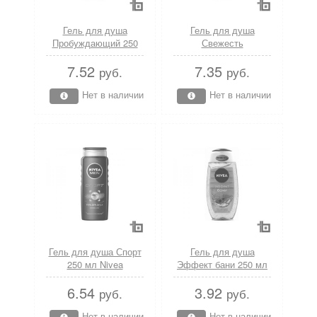
Гель для душа
Гель для душа
Пробуждающий 250
Свежесть
мл Nivea
лемонграсса 250 мл
7.52
7.35
Nivea
руб.
руб.
Нет в наличии
Нет в наличии
Гель для душа Спорт
Гель для душа
250 мл Nivea
Эффект бани 250 мл
Nivea
6.54
3.92
руб.
руб.
Нет в наличии
Нет в наличии