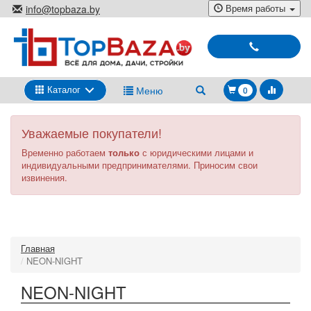
Перейти
Время работы
info@topbaza.by
к
г.Минск, ул. Радиальная, 40,
основному
каб. 707-5
содержанию
Выбирай
и
покупай
Каталог
Меню
0
Уважаемые покупатели!
Временно работаем
только
с юридическими лицами и
индивидуальными предпринимателями. Приносим свои
извинения.
Главная
NEON-NIGHT
NEON-NIGHT