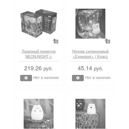
(NEON-NIGHT)
(NEON-NIG
Лазерный проектор
Ночник силиконовый
NEON-NIGHT с
<Единорог> ( Класс
пультом управления,
защиты 2; IP20; Тип
219.26
45.14
различные режимы
питания: USB) (NEON-
руб.
руб.
проекции, 230 В
NIGHT)
(трансформатор на 12
Нет в наличии
Нет в наличии
В Класс защиты 3;
IP44)