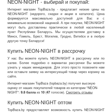
NEON-NIGHT - выбирай и покупай:
Интернет магазин TopBaza.by - предлагает низкие цены на
NEON-NIGHT (недорого, скидки и акции в каталоге). Цена
формируется максимально доступной для Вас и с
минимально возможной наценкой. А при покупке, NEON-NIGHT
могут быть доставлены практически в любой населенный
пункт Республики Беларусь. Мы осуществляем доставку в
Минск, Гомель, Брест, Могилев, Гродно, Витебск и в любую
другую точку Беларуси!
Купить NEON-NIGHT в рассрочку
У нас Вы можете купить NEON-NIGHT в рассрочку или по
халве. Более подробно о вариантах рассрочки Вы можете
узнать у наших менеджеров. Для этого просто позвоните нам
или оставьте заявку на интересующий товар через корзину на
сайте.
Интернет-магазин TopBaza (
topbaza.by
) получил
высокую
оценку от наших покупателей товаров из категории "NEON-
NIGHT":
9.8
балла
из
10
(
47
голосов).
Смотреть отзывы
Купить NEON-NIGHT оптом
TopBaza.by предоставляет возможность купить NEON-NIGHT