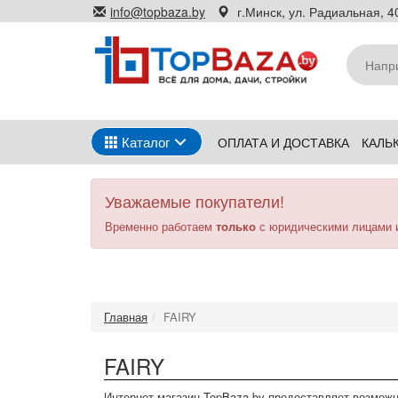
Перейти
info@topbaza.by
г.Минск, ул. Радиальная, 40
к
основному
содержанию
Каталог
ОПЛАТА И ДОСТАВКА
КАЛЬ
Уважаемые покупатели!
Временно работаем
только
с юридическими лицами 
Главная
FAIRY
FAIRY
Интернет магазин TopBaza.by предоставляет возможно