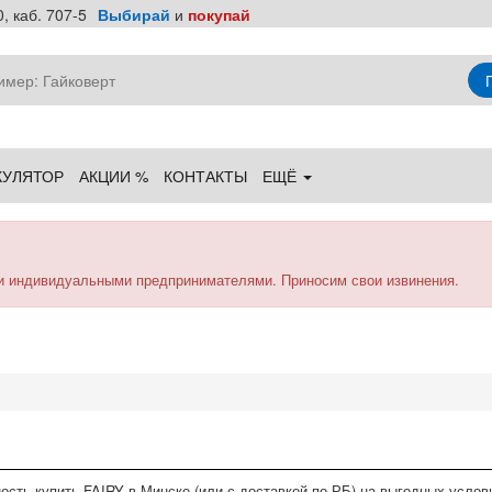
, каб. 707-5
Выбирай
и
покупай
КУЛЯТОР
АКЦИИ %
КОНТАКТЫ
ЕЩЁ
и индивидуальными предпринимателями. Приносим свои извинения.
сть купить FAIRY в Минске (или с доставкой по РБ) на выгодных услов