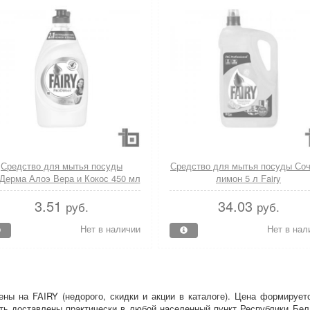
Средство для мытья посуды
Средство для мытья посуды Со
Дерма Алоэ Вера и Кокос 450 мл
лимон 5 л Fairy
Fairy
3.51
34.03
руб.
руб.
Нет в наличии
Нет в нал
цены на FAIRY (недорого, скидки и акции в каталоге). Цена формиру
ыть доставлены практически в любой населенный пункт Республики Бе