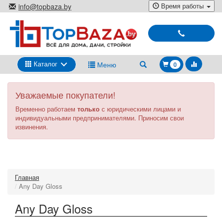
Перейти
Время работы
info@topbaza.by
к
г.Минск, ул. Радиальная, 40,
основному
каб. 707-5
содержанию
Выбирай
и
покупай
Каталог
Меню
0
Уважаемые покупатели!
Временно работаем
только
с юридическими лицами и
индивидуальными предпринимателями. Приносим свои
извинения.
Главная
Any Day Gloss
Any Day Gloss