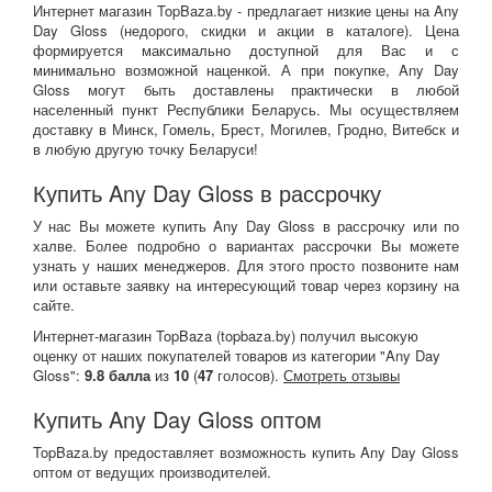
Интернет магазин TopBaza.by - предлагает низкие цены на Any
Day Gloss (недорого, скидки и акции в каталоге). Цена
формируется максимально доступной для Вас и с
минимально возможной наценкой. А при покупке, Any Day
Gloss могут быть доставлены практически в любой
населенный пункт Республики Беларусь. Мы осуществляем
доставку в Минск, Гомель, Брест, Могилев, Гродно, Витебск и
в любую другую точку Беларуси!
Купить Any Day Gloss в рассрочку
У нас Вы можете купить Any Day Gloss в рассрочку или по
халве. Более подробно о вариантах рассрочки Вы можете
узнать у наших менеджеров. Для этого просто позвоните нам
или оставьте заявку на интересующий товар через корзину на
сайте.
Интернет-магазин TopBaza (
topbaza.by
) получил
высокую
оценку от наших покупателей товаров из категории "Any Day
Gloss":
9.8
балла
из
10
(
47
голосов).
Смотреть отзывы
Купить Any Day Gloss оптом
TopBaza.by предоставляет возможность купить Any Day Gloss
оптом от ведущих производителей.